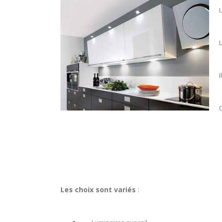
L
L
I
O
Les choix sont variés
: